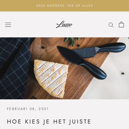
Ga
2025 MADNESS: 70% OP ALLES
naar
inhoud
FEBRUARI 08, 2021
HOE KIES JE HET JUISTE