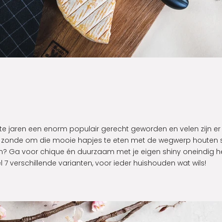
tste jaren een enorm populair gerecht geworden en velen zijn e
na zonde om die mooie hapjes te eten met de wegwerp houten 
? Ga voor chique én duurzaam met je eigen shiny oneindig h
l 7 verschillende varianten, voor ieder huishouden wat wils!