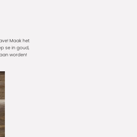
have! Maak het
ep se in goud,
gaan worden!