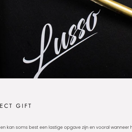
ECT GIFT
n kan soms best een lastige opgave zijn en vooral wanneer 