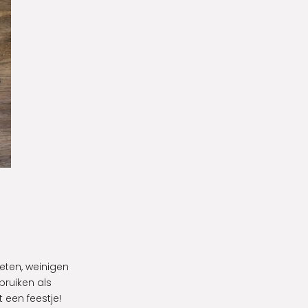
eten, weinigen
bruiken als
t een feestje!