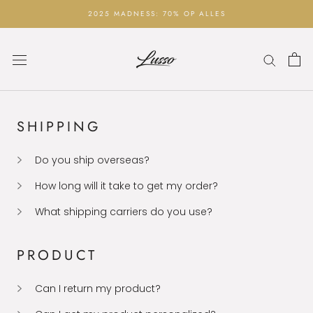
Skip
2025 MADNESS: 70% OP ALLES
to
content
SHIPPING
Do you ship overseas?
How long will it take to get my order?
What shipping carriers do you use?
PRODUCT
Can I return my product?