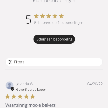
Klantbeoordelingen
5
Gebaseerd op 1 beoordelingen
Schrijf een beoordeling
Filters
Pub
Jolanda W.
04/20/22
Geverifieerde koper
Waanzinnig mooie bekers