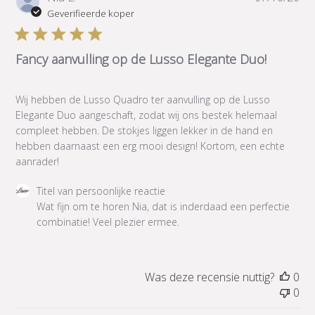
over
Geverifieerde koper
Wed
Aug
26
Fancy aanvulling op de Lusso Elegante Duo!
2020
Wij hebben de Lusso Quadro ter aanvulling op de Lusso
Elegante Duo aangeschaft, zodat wij ons bestek helemaal
compleet hebben. De stokjes liggen lekker in de hand en
hebben daarnaast een erg mooi design! Kortom, een echte
aanrader!
Reactie
Titel van persoonlijke reactie
van
Wat fijn om te horen Nia, dat is inderdaad een perfectie 
winkeleigenaar
combinatie! Veel plezier ermee.
op
beoordeling
van
Was deze recensie nuttig?
0
Titel
0
van
persoonlijke