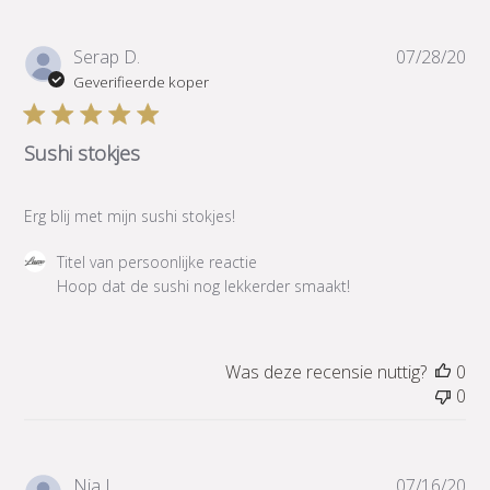
van
persoonlijke
reactie
Pub
Serap D.
07/28/20
over
Geverifieerde koper
Mon
Jan
18
Sushi stokjes
2021
Erg blij met mijn sushi stokjes!
Reactie
Titel van persoonlijke reactie
van
Hoop dat de sushi nog lekkerder smaakt!
winkeleigenaar
op
beoordeling
Was deze recensie nuttig?
0
van
0
Titel
van
persoonlijke
reactie
Pub
Nia L.
07/16/20