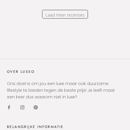
reactie
over
Laad meer recensies
Thu
Jul
16
2020
OVER LUSSO
Ons doel is om jou een luxe maar ook duurzame
lifestyle te bieden tegen de beste prijs! Je leeft maar
een keer dus waarom niet in luxe?
BELANGRIJKE INFORMATIE