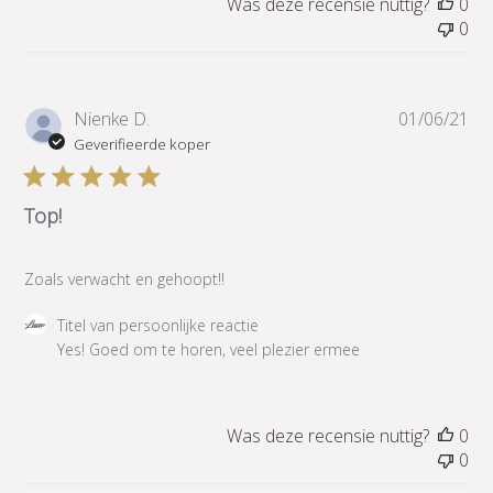
Was deze recensie nuttig?
0
0
Pub
Nienke D.
01/06/21
Geverifieerde koper
Top!
Zoals verwacht en gehoopt!!
Reactie
Titel van persoonlijke reactie
van
Yes! Goed om te horen, veel plezier ermee
winkeleigenaar
op
beoordeling
Was deze recensie nuttig?
0
van
0
Titel