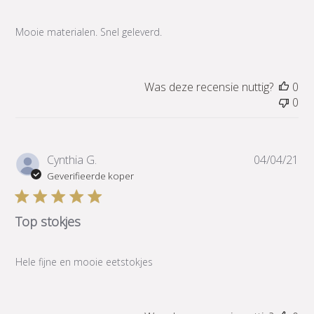
Mooie materialen. Snel geleverd.
Was deze recensie nuttig?
0
0
Pub
Cynthia G.
04/04/21
Geverifieerde koper
Top stokjes
Hele fijne en mooie eetstokjes