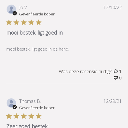
Pub
Jo V.
12/10/22
Geverifieerde koper
mooi bestek. ligt goed in
mooi bestek. ligt goed in de hand.
Was deze recensie nuttig?
1
0
Pub
Thomas B.
12/29/21
Geverifieerde koper
Zeer goed bestek!