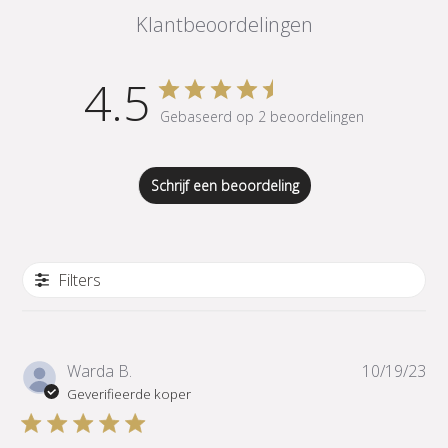
Klantbeoordelingen
4.5
Gebaseerd op 2 beoordelingen
Schrijf een beoordeling
Filters
Pub
Warda B.
10/19/23
Geverifieerde koper