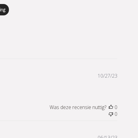
ing
Publicati
10/27/23
Was deze recensie nuttig?
0
0
Publicati
06/13/23