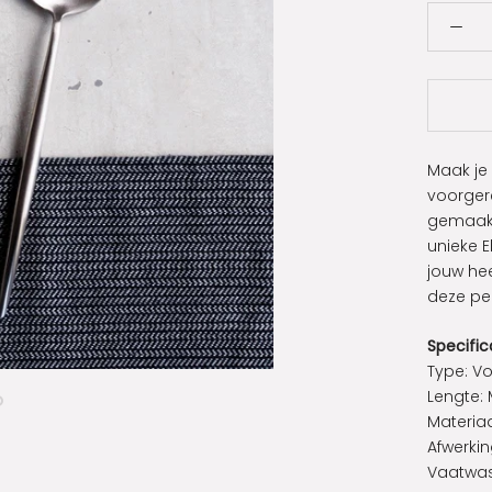
Maak je
voorgere
gemaakt
unieke E
jouw he
deze per
Specific
Type: V
Lengte: 
Materiaa
Afwerkin
Vaatwas