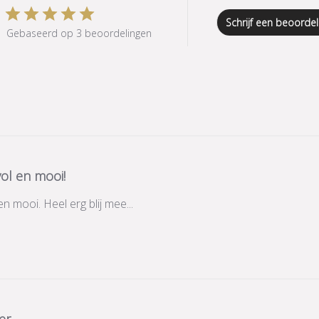
Schrijf een beoordel
Gebaseerd op 3 beoordelingen
lvol en mooi!
 en mooi. Heel erg blij mee...