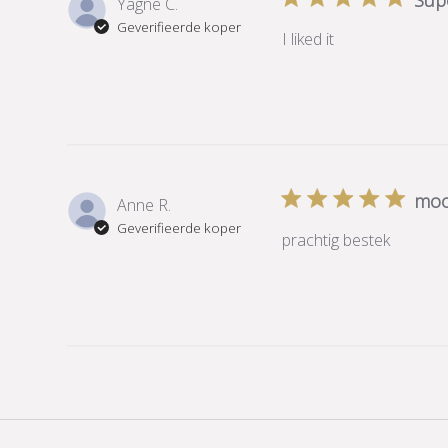
Sup
Yagne C.
Geverifieerde koper
I liked it
moo
Anne R.
Geverifieerde koper
prachtig bestek