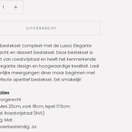
UITVERKOCHT
 bestekset compleet met de Lusso Elegante
cht en dessert bestekset. Deze bestekset is
 van roestvrijstaal en heeft het kenmerkende
legante design en hoogwaardige kwaliteit. Laat
erlijke meergangen diner maar beginnen met
fecte aperitief bestekset. Eet smakelijk!
aties
oorgerecht
Mes 20cm, vork 18cm, lepel 17.5cm
l:
Roestvrijstaal (RVS)
g: Mat
serbestendig:
Ja