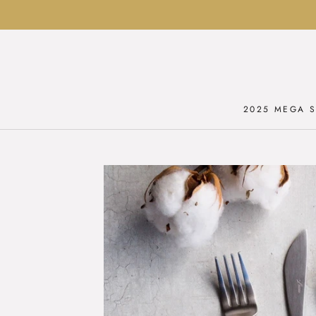
Ga
naar
inhoud
2025 MEGA S
2025 MEGA S