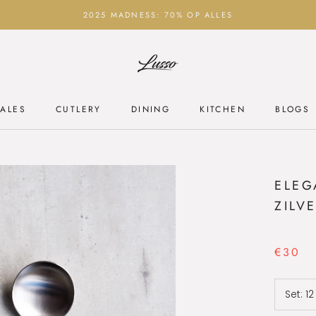
2025 MADNESS: 70% OP ALLES
ALES
CUTLERY
DINING
KITCHEN
BLOGS
ALES
CUTLERY
DINING
KITCHEN
BLOGS
ELEG
ZILV
€30
Set:
12