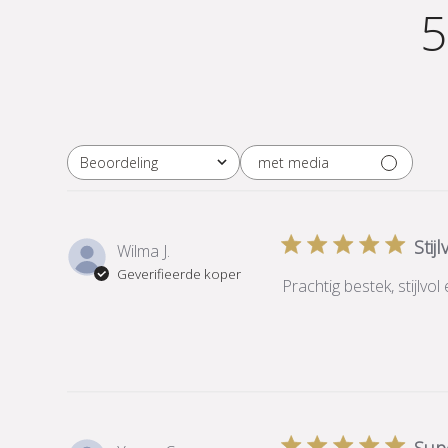
5
met media
Beoordeling
Alle beoordelingen
Stij
Wilma J.
Geverifieerde koper
Prachtig bestek, stijlvol