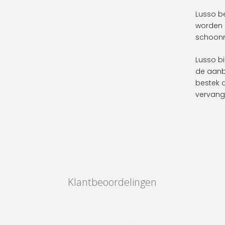
Lusso b
worden 
schoonm
Lusso bi
de aanb
bestek 
vervang
Klantbeoordelingen