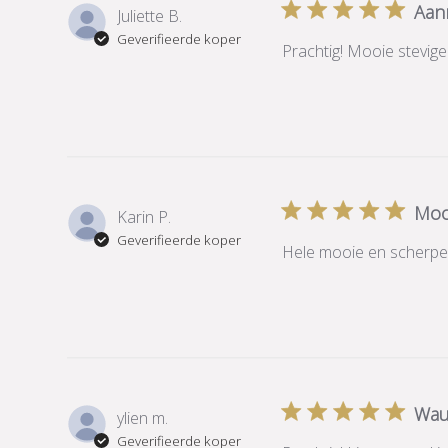
Aan
Juliette B.
Geverifieerde koper
Prachtig! Mooie stevig
Moo
Karin P.
Geverifieerde koper
Hele mooie en scherp
Wa
ylien m.
Geverifieerde koper