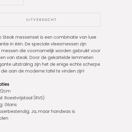
UITVERKOCHT
o Steak messenset is een combinatie van luxe
ntie in één. De speciale vleesmessen zijn
 messen die voornamelijk worden gebruikt voor
jden van steak. Door de gekartelde lemmeten
ante uitstraling zijn het de enige echte scherpe
ie aan de moderne tafel te vinden zijn!
aties
 22cm
l:
Roestvrijstaal (RVS)
g: Glans
serbestendig:
Ja, maar handwas is
olen