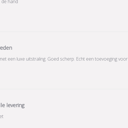
n de hand
reden
 een luxe uitstraling. Goed scherp. Echt een toevoeging voor o
le levering
et