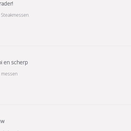
rader!
e Steakmessen.
i en scherp
e messen
uw