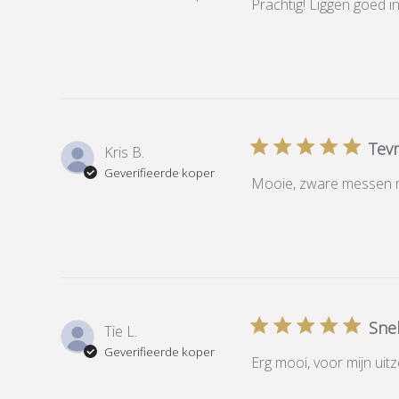
Prachtig! Liggen goed i
Tev
Kris B.
Geverifieerde koper
Mooie, zware messen met
Snel
Tie L.
Geverifieerde koper
Erg mooi, voor mijn uitz