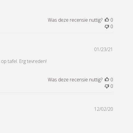
Was deze recensie nuttig?
0
0
Publicati
01/23/21
p tafel. Erg tevreden!
Was deze recensie nuttig?
0
0
Publicati
12/02/20