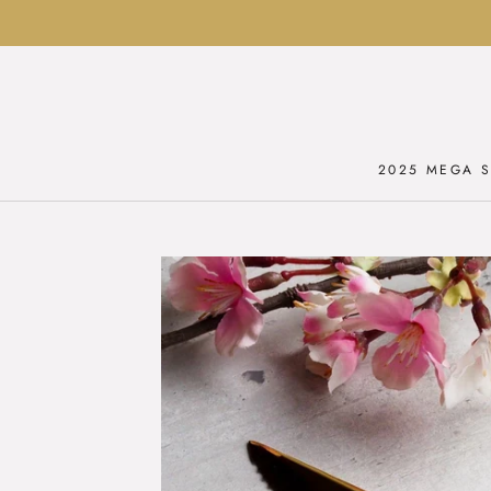
Ga
naar
inhoud
2025 MEGA S
2025 MEGA S