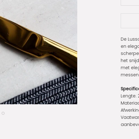
De Luss
en elega
scherpe
het sni
met eleg
messen d
Specific
Lengte:
Materiaa
Afwerkin
Vaatwas
aanbev