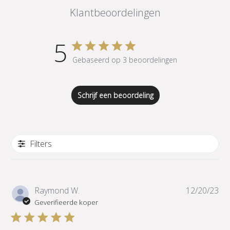
Klantbeoordelingen
5
Gebaseerd op 3 beoordelingen
Schrijf een beoordeling
Filters
Pub
Raymond W.
12/20/23
Geverifieerde koper