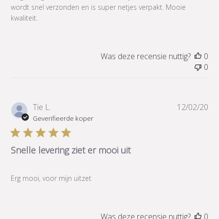
wordt snel verzonden en is super netjes verpakt. Mooie
kwaliteit.
Was deze recensie nuttig?
0
0
Pub
Tie L.
12/02/20
Geverifieerde koper
Snelle levering ziet er mooi uit
Erg mooi, voor mijn uitzet
Was deze recensie nuttig?
0