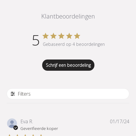
Klantbeoordelingen
5
Gebaseerd op 4 beoordelingen
Schrijf een beoordeling
Filters
Pub
Eva R.
01/17/24
Geverifieerde koper