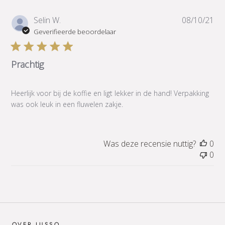
Pub
Selin W.
08/10/21
Geverifieerde beoordelaar
Prachtig
Heerlijk voor bij de koffie en ligt lekker in de hand! Verpakking
was ook leuk in een fluwelen zakje.
Was deze recensie nuttig?
0
0
OVER LUSSO