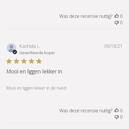
Was deze recensie nuttig?
0
0
Pub
Kashida L.
09/18/21
Geverifieerde koper
Mooi en liggen lekker in
Mooi en liggen lekker in de hand
Was deze recensie nuttig?
0
0