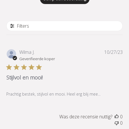
Filters
Pub
Wilma J.
10/27/23
Geverifieerde koper
Stijlvol en mooi!
Prachtig bestek, stijlvol en mooi. Heel erg blij mee...
Was deze recensie nuttig?
0
0