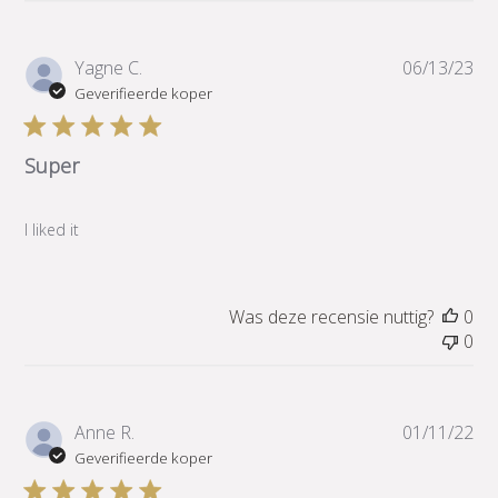
Pub
Yagne C.
06/13/23
Geverifieerde koper
Super
I liked it
Was deze recensie nuttig?
0
0
Pub
Anne R.
01/11/22
Geverifieerde koper