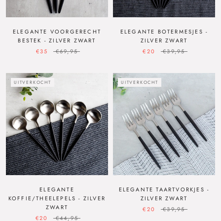
ELEGANTE VOORGERECHT
ELEGANTE BOTERMESJES -
BESTEK - ZILVER ZWART
ZILVER ZWART
€35
€69,95
€20
€39,95
UITVERKOCHT
UITVERKOCHT
ELEGANTE
ELEGANTE TAARTVORKJES -
KOFFIE/THEELEPELS - ZILVER
ZILVER ZWART
ZWART
€20
€39,95
€20
€44,95