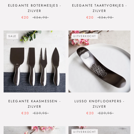
ELEGANTE BOTERMESJES -
ELEGANTE TAARTVORKJES -
ZILVER
ZILVER
€20
€34,95
€20
€34,95
SALE
UITVERKOCHT
ELEGANTE KAASMESSEN -
LUSSO KNOFLOOKPERS -
ZILVER
ZILVER
€20
€39,95
€20
€29,95
UITVERKOCHT