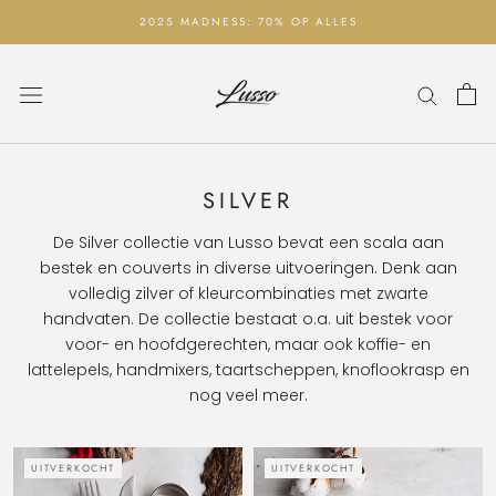
Ga
2025 MADNESS: 70% OP ALLES
naar
inhoud
SILVER
De Silver collectie van Lusso bevat een scala aan
bestek en couverts in diverse uitvoeringen. Denk aan
volledig zilver of kleurcombinaties met zwarte
handvaten. De collectie bestaat o.a. uit bestek voor
voor- en hoofdgerechten, maar ook koffie- en
lattelepels, handmixers, taartscheppen, knoflookrasp en
nog veel meer.
UITVERKOCHT
UITVERKOCHT