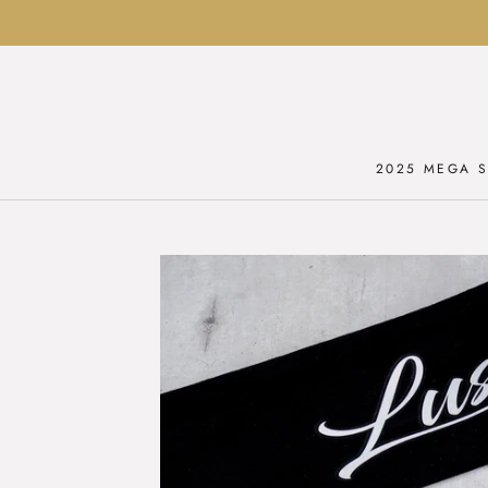
Ga
naar
inhoud
2025 MEGA S
2025 MEGA S