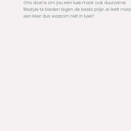
Ons doel is om jou een luxe maar ook duurzame
lifestyle te bieden tegen de beste prijs! Je leeft maa
een keer dus waarom niet in luxe?
NIEUWSBRIEF
Schrijf je in en krijg toegang tot exclusieve
deals en meer!
INSCHRIJVEN