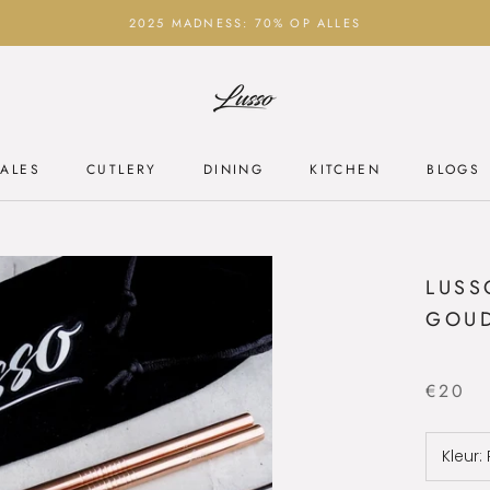
2025 MADNESS: 70% OP ALLES
ALES
CUTLERY
DINING
KITCHEN
BLOGS
ALES
CUTLERY
DINING
KITCHEN
BLOGS
LUSS
GOU
€20
Kleur: