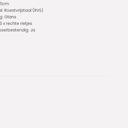
 21cm
l: Roestvrijstaal (RVS)
g: Glans
6 x rechte rietjes
serbestendig: Ja