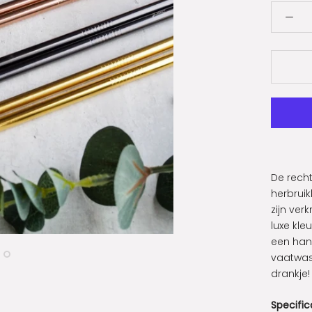
De recht
herbruik
zijn ver
luxe kle
een hand
vaatwas
drankje!
Specific