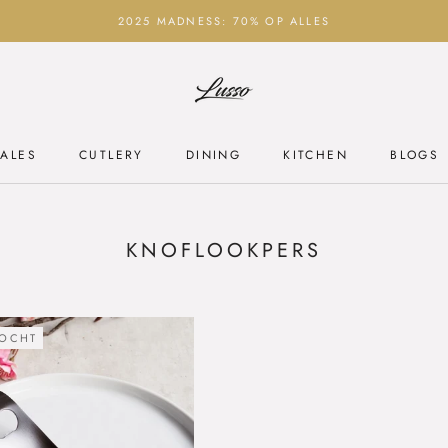
2025 MADNESS: 70% OP ALLES
ALES
CUTLERY
DINING
KITCHEN
BLOGS
ALES
CUTLERY
DINING
KITCHEN
BLOGS
KNOFLOOKPERS
KOCHT