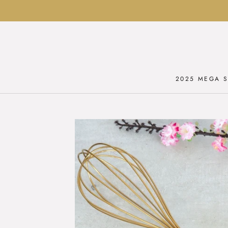
Ga
naar
inhoud
2025 MEGA S
2025 MEGA S