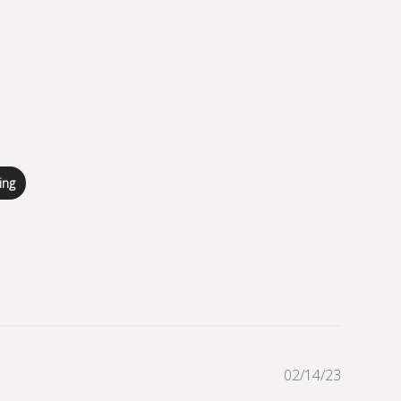
ing
Publicati
02/14/23