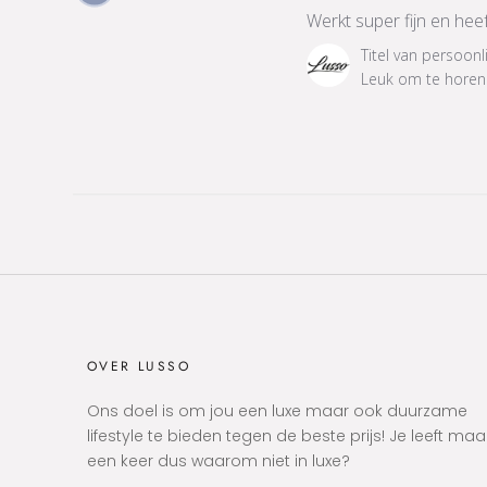
over
Werkt super fijn en he
Tue
Reactie
Titel van persoonl
Oct
van
Leuk om te horen 
27
winkeleigenaar
2020
op
beoordeling
van
Titel
van
persoonlijke
reactie
over
Sun
May
31
OVER LUSSO
2020
Ons doel is om jou een luxe maar ook duurzame
lifestyle te bieden tegen de beste prijs! Je leeft maa
een keer dus waarom niet in luxe?