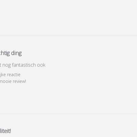
htig ding
opt nog fantastisch ook
ijke reactie
mooie review!
iteit!