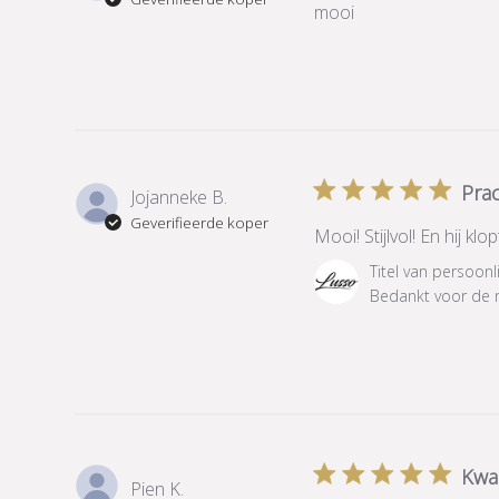
mooi
Prac
Jojanneke B.
Geverifieerde koper
Mooi! Stijlvol! En hij kl
Reactie
Titel van persoonl
van
Bedankt voor de 
winkeleigenaar
op
beoordeling
van
Titel
van
persoonlijke
Kwal
Pien K.
reactie