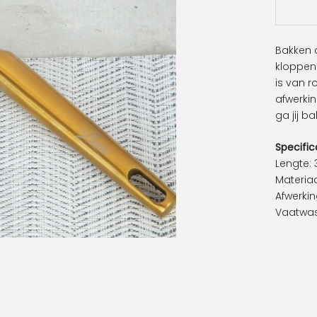
Bakken d
kloppen 
is van r
afwerkin
ga jij b
Specific
Lengte:
Materiaa
Afwerkin
Vaatwas