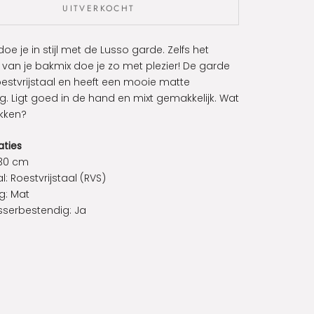
UITVERKOCHT
oe je in stijl met de Lusso garde. Zelfs het
van je bakmix doe je zo met plezier! De garde
oestvrijstaal en heeft een mooie matte
g. Ligt goed in de hand en mixt gemakkelijk. Wat
akken?
aties
 30 cm
l: Roestvrijstaal (RVS)
g: Mat
serbestendig: Ja