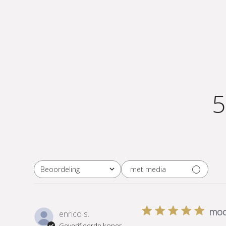
5
met media
Beoordeling
Alle beoordelingen
moo
enrico s.
Geverifieerde koper