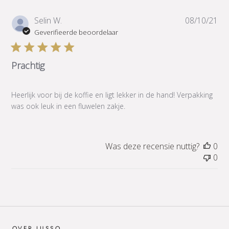
Pub
Selin W.
08/10/21
Geverifieerde beoordelaar
Prachtig
Heerlijk voor bij de koffie en ligt lekker in de hand! Verpakking
was ook leuk in een fluwelen zakje.
Was deze recensie nuttig?
0
0
OVER LUSSO