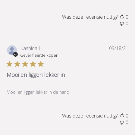
Was deze recensie nuttig?
0
0
Pub
Kashida L.
09/18/21
Geverifieerde koper
Mooi en liggen lekker in
Mooi en liggen lekker in de hand
Was deze recensie nuttig?
0
0