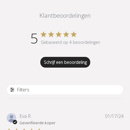
Klantbeoordelingen
5
Gebaseerd op 4 beoordelingen
Schrijf een beoordeling
Filters
Pub
Eva R.
01/17/24
Geverifieerde koper