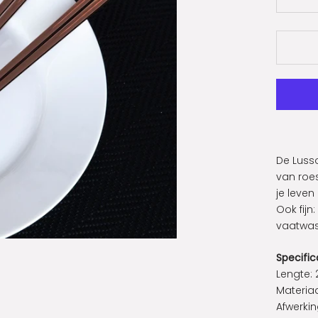
De Lusso
van roes
je leven
Ook fijn
vaatwas
Specific
Lengte:
Materiaa
Afwerki