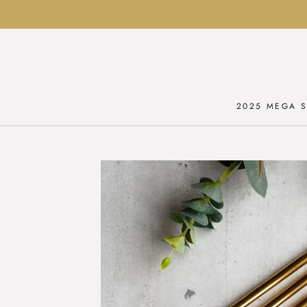
Ga
naar
inhoud
2025 MEGA S
2025 MEGA S