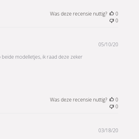
Was deze recensie nuttig?
0
0
Publicati
05/10/20
eb beide modelletjes, ik raad deze zeker
Was deze recensie nuttig?
0
0
Publicati
03/18/20