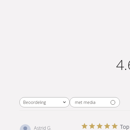
4.
met media
Beoordeling
Alle beoordelingen
Top
Astrid G.