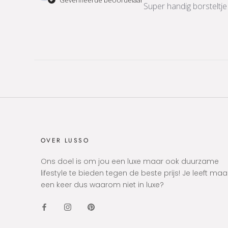
Geverifieerde beoordelaar
over
Super handig borsteltje
Sun
May
10
2020
OVER LUSSO
Ons doel is om jou een luxe maar ook duurzame
lifestyle te bieden tegen de beste prijs! Je leeft maa
een keer dus waarom niet in luxe?