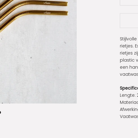
Stijlvol
rietjes.
rietjes 
plastic 
een hand
vaatwas
Specific
Lengte:
Materiaa
Afwerkin
Vaatwas