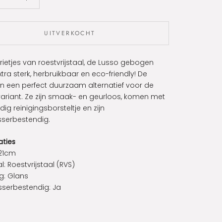
UITVERKOCHT
le rietjes van roestvrijstaal, de Lusso gebogen
 Extra sterk, herbruikbaar en eco-friendly! De
zijn een perfect duurzaam alternatief voor de
variant. Ze zijn smaak- en geurloos, komen met
ig reinigingsborsteltje en zijn
serbestendig.
aties
 21cm
l: Roestvrijstaal (RVS)
g: Glans
serbestendig: Ja