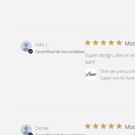
Moo
Inès L.
Geverifieerde beoordelaar
Super design, zien er ec
aan!!
Reactie
Titel van persoonl
van
Super om te horen
winkeleigenaar
op
beoordeling
van
Titel
van
persoonlijke
Moo
Derek
reactie