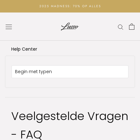
Ga
2025 MADNESS: 70% OP ALLES
naar
inhoud
Help Center
Veelgestelde Vragen
- FAQ